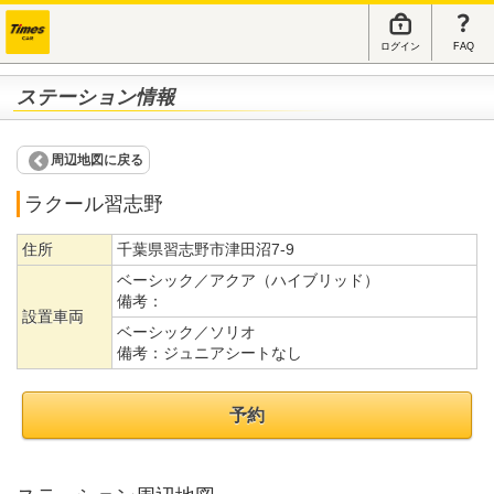
ログイン
FAQ
ステーション情報
周辺地図に戻る
ラクール習志野
住所
千葉県習志野市津田沼7-9
ベーシック／アクア（ハイブリッド）
備考：
設置車両
ベーシック／ソリオ
備考：
ジュニアシートなし
予約