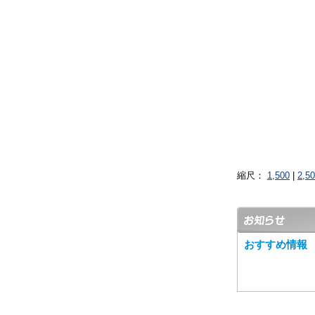
縮尺：
1,500
|
2,5
おすすめ情報