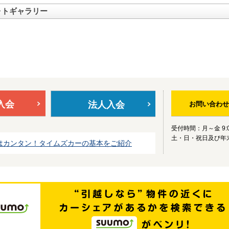
ォトギャラリー
入会
法人入会
お問い合わせ
受付時間：月～金 9:0
土・日・祝日及び年
はカンタン！タイムズカーの基本をご紹介