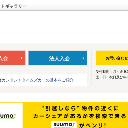
ォトギャラリー
入会
法人入会
お問い合わせ
受付時間：月～金 9:0
土・日・祝日及び年
はカンタン！タイムズカーの基本をご紹介