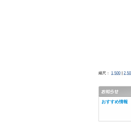
縮尺：
1,500
|
2,5
おすすめ情報