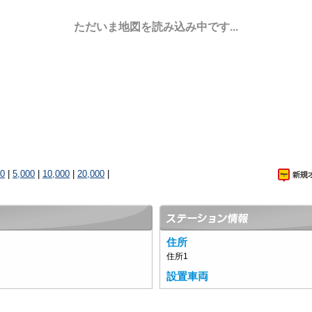
ただいま地図を読み込み中です...
00
|
5,000
|
10,000
|
20,000
|
住所
住所1
設置車両