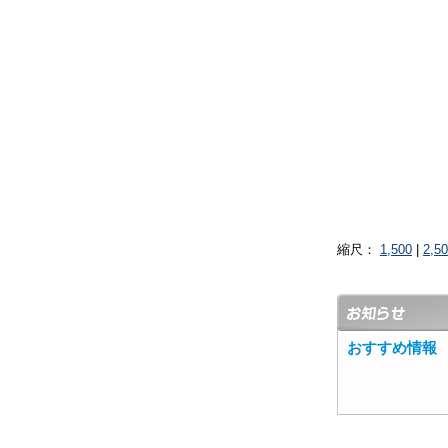
縮尺：
1,500
|
2,5
おすすめ情報