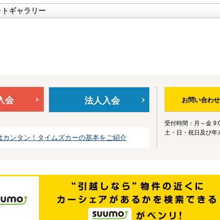
ォトギャラリー
入会
法人入会
お問い合わせ
受付時間：月～金 9:0
土・日・祝日及び年
はカンタン！タイムズカーの基本をご紹介