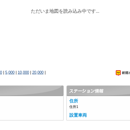
ただいま地図を読み込み中です...
00
|
5,000
|
10,000
|
20,000
|
住所
住所1
設置車両