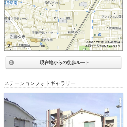
©2026 ZENRIN DataCom
地図データ©2026 ZENRIN
100m
現在地からの徒歩ルート
ステーションフォトギャラリー