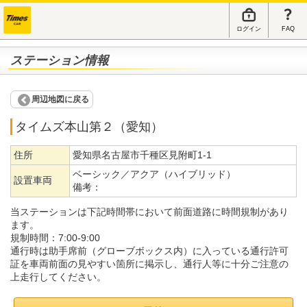
ログイン
FAQ
ステーション情報
周辺地図に戻る
タイムズ本山第２（愛知）
住所
愛知県名古屋市千種区見附町1-1
ベーシック／アクア（ハイブリッド）
設置車両
備考：
当ステーションは下記時間帯において前面道路に時間規制があり
ます。
規制時間：7:00-9:00
通行時は助手席前（グローブボックス内）に入っている通行許可
証を車両前面の見やすい箇所に掲示し、通行人等に十分ご注意の
上走行してください。