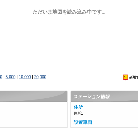
ただいま地図を読み込み中です...
00
|
5,000
|
10,000
|
20,000
|
住所
住所1
設置車両