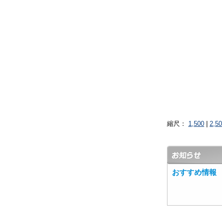
縮尺：
1,500
|
2,5
おすすめ情報