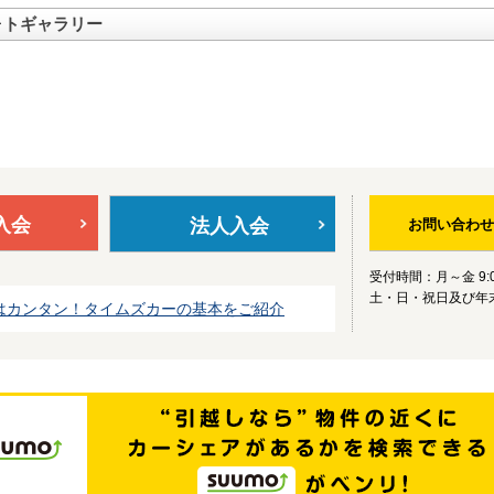
ォトギャラリー
入会
法人入会
お問い合わせ
受付時間：月～金 9:0
土・日・祝日及び年
はカンタン！タイムズカーの基本をご紹介