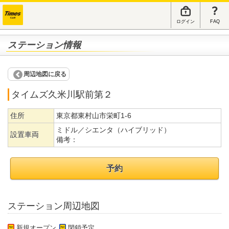
ログイン
FAQ
ステーション情報
周辺地図に戻る
タイムズ久米川駅前第２
住所
東京都東村山市栄町1-6
ミドル／シエンタ（ハイブリッド）
設置車両
備考：
予約
ステーション周辺地図
新規オープン
閉鎖予定