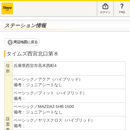
ログイン
FAQ
ステーション情報
周辺地図に戻る
タイムズ西宮北口第８
住
兵庫県西宮市高木西町4
所
ベーシック／アクア（ハイブリッド）
備考：
ジュニアシートなし
ベーシック／フィット（ハイブリッド）
備考：
ベーシック／MAZDA3 5HB 1500
備考：
ジュニアシートなし
設
ベーシック／ヤリスクロス（ハイブリッド）
置
備考：
車