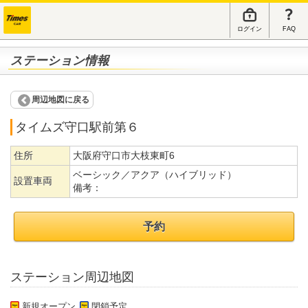
ログイン
FAQ
ステーション情報
周辺地図に戻る
タイムズ守口駅前第６
住所
大阪府守口市大枝東町6
ベーシック／アクア（ハイブリッド）
設置車両
備考：
予約
ステーション周辺地図
新規オープン
閉鎖予定