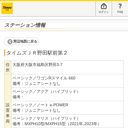
ログイン
FAQ
ステーション情報
周辺地図に戻る
タイムズＪＲ野田駅前第２
住
大阪府大阪市福島区野田3-7
所
ベーシック／ワゴンRスマイル 660
備考：
ジュニアシートなし
ベーシック／アクア（ハイブリッド）
備考：
設
ベーシック／ノート e-POWER
置
備考：
ジュニアシートなし
車
ベーシック／ヤリス（ハイブリッド）
両
備考：
MXPH10型/MXPH15型（2021年-2023年）