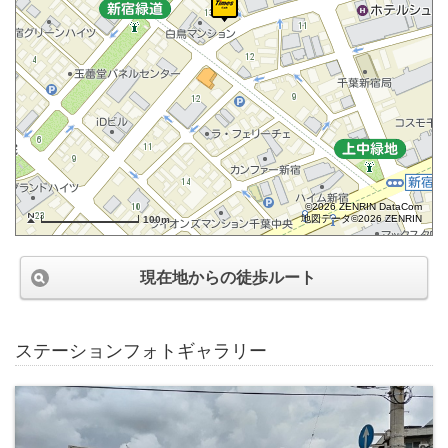
©2026 ZENRIN DataCom
地図データ©2026 ZENRIN
100m
現在地からの徒歩ルート
ステーションフォトギャラリー