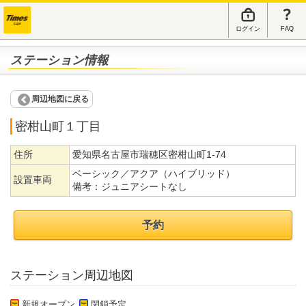
ログイン
FAQ
ステーション情報
周辺地図に戻る
密柑山町１丁目
住所
愛知県名古屋市瑞穂区密柑山町1-74
ベーシック／アクア（ハイブリッド）
設置車両
備考：
ジュニアシートなし
予約
ステーション周辺地図
新規オープン
閉鎖予定