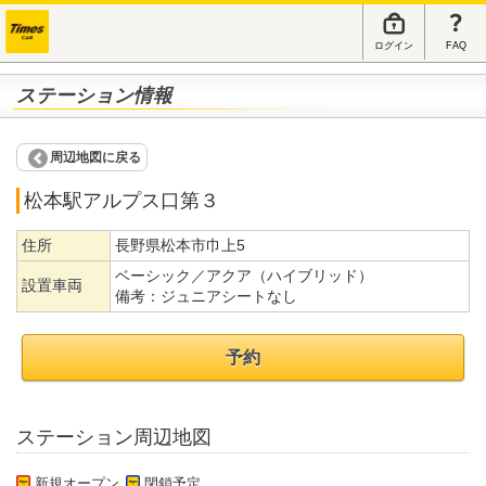
ログイン
FAQ
ステーション情報
周辺地図に戻る
松本駅アルプス口第３
住所
長野県松本市巾上5
ベーシック／アクア（ハイブリッド）
設置車両
備考：
ジュニアシートなし
予約
ステーション周辺地図
新規オープン
閉鎖予定