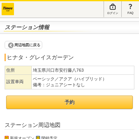
ログイン
FAQ
ステーション情報
周辺地図に戻る
ヒナタ・グレイスガーデン
住所
埼玉県川口市安行藤八763
ベーシック／アクア（ハイブリッド）
設置車両
備考：
ジュニアシートなし
予約
ステーション周辺地図
新規オープン
閉鎖予定