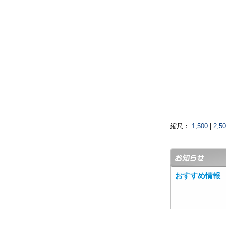
縮尺：
1,500
|
2,5
おすすめ情報