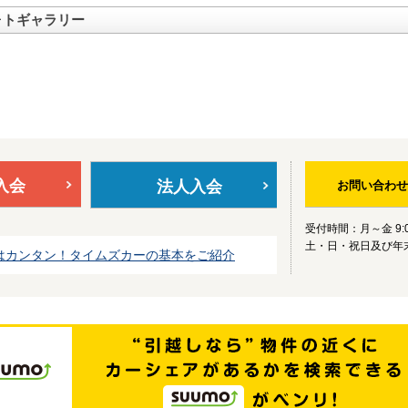
ォトギャラリー
入会
法人入会
お問い合わせ
受付時間：月～金 9:0
土・日・祝日及び年
はカンタン！タイムズカーの基本をご紹介