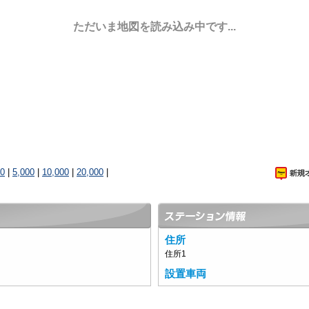
ただいま地図を読み込み中です...
00
|
5,000
|
10,000
|
20,000
|
住所
住所1
設置車両