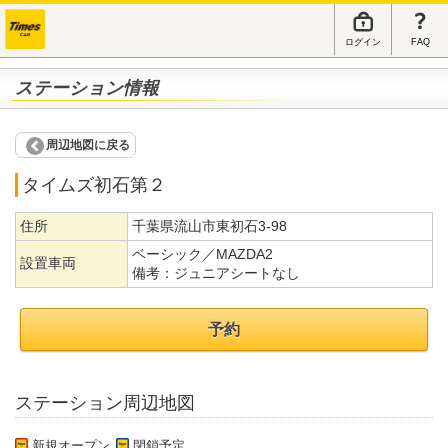
ログイン
FAQ
ステーション情報
周辺地図に戻る
タイムズ初石第２
住所
千葉県流山市東初石3-98
ベーシック／MAZDA2
設置車両
備考：
ジュニアシートなし
予約
ステーション周辺地図
新規オープン
閉鎖予定