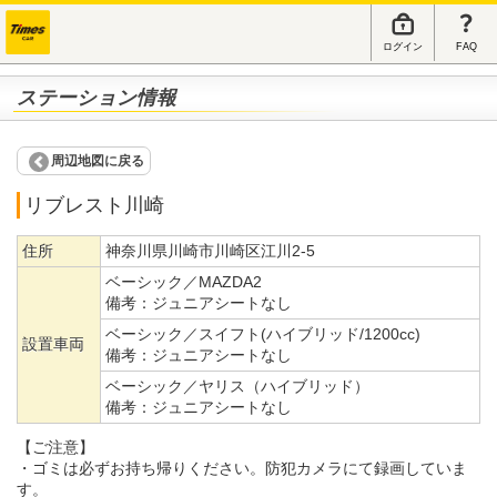
ログイン
FAQ
ステーション情報
周辺地図に戻る
リブレスト川崎
住所
神奈川県川崎市川崎区江川2-5
ベーシック／MAZDA2
備考：
ジュニアシートなし
ベーシック／スイフト(ハイブリッド/1200cc)
設置車両
備考：
ジュニアシートなし
ベーシック／ヤリス（ハイブリッド）
備考：
ジュニアシートなし
【ご注意】
・ゴミは必ずお持ち帰りください。防犯カメラにて録画していま
す。