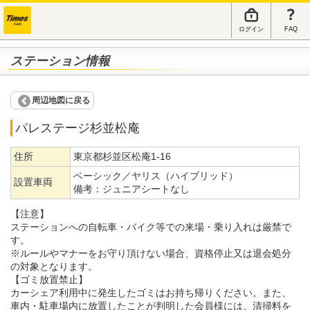
ログイン
FAQ
ステーション情報
周辺地図に戻る
パレステージ杉並松庵
住所
東京都杉並区松庵1-16
ベーシック／ヤリス（ハイブリッド）
設置車両
備考：
ジュニアシートなし
【注意】
ステーションへの自転車・バイク等での来場・乗り入れは厳禁で
す。
※ルールやマナーをお守り頂けない場合、資格停止又は退会処分
の対象となります。
【ゴミ放置禁止】
カーシェア利用中に発生したゴミはお持ち帰りください。また、
車内・駐車場内に放置したことが判明した会員様には、清掃料を