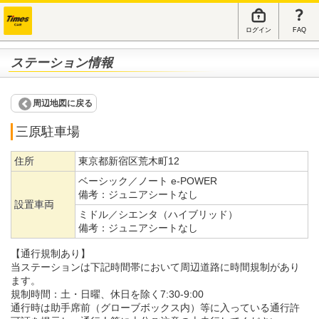
ログイン
FAQ
ステーション情報
周辺地図に戻る
三原駐車場
住所
東京都新宿区荒木町12
ベーシック／ノート e-POWER
備考：
ジュニアシートなし
設置車両
ミドル／シエンタ（ハイブリッド）
備考：
ジュニアシートなし
【通行規制あり】
当ステーションは下記時間帯において周辺道路に時間規制があり
ます。
規制時間：土・日曜、休日を除く7:30-9:00
通行時は助手席前（グローブボックス内）等に入っている通行許