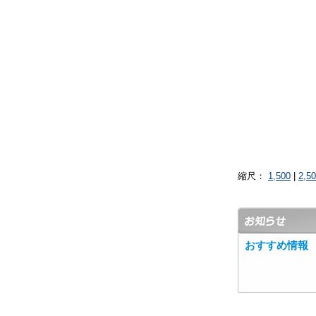
縮尺：
1,500
|
2,5
おすすめ情報