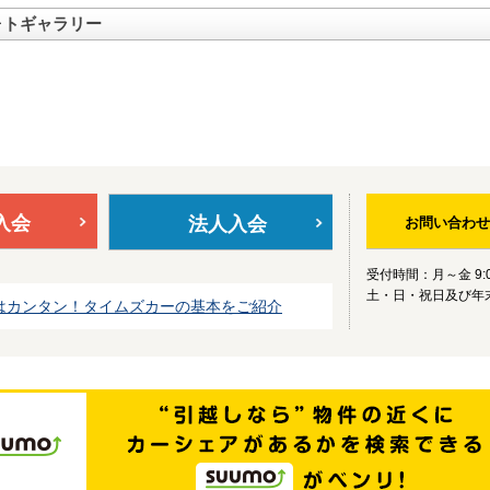
ォトギャラリー
入会
法人入会
お問い合わせ
受付時間：月～金 9:0
土・日・祝日及び年
はカンタン！タイムズカーの基本をご紹介