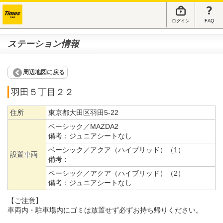
ログイン
FAQ
ステーション情報
周辺地図に戻る
羽田５丁目２２
住所
東京都大田区羽田5-22
ベーシック／MAZDA2
備考：
ジュニアシートなし
ベーシック／アクア（ハイブリッド）（1）
設置車両
備考：
ベーシック／アクア（ハイブリッド）（2）
備考：
ジュニアシートなし
【ご注意】
車両内・駐車場内にゴミは放置せず必ずお持ち帰りください。