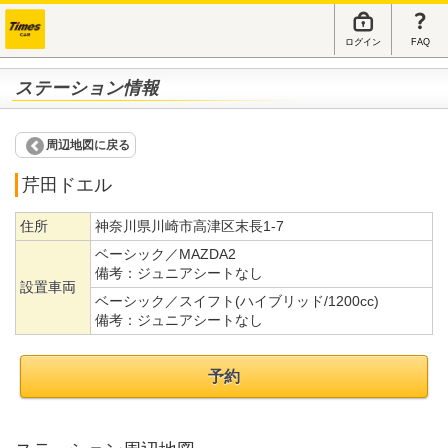
ログイン
FAQ
ステーション情報
周辺地図に戻る
芹田ドエル
住所
神奈川県川崎市高津区末長1-7
ベーシック／MAZDA2
備考：
ジュニアシートなし
設置車両
ベーシック／スイフト(ハイブリッド/1200cc)
備考：
ジュニアシートなし
予約