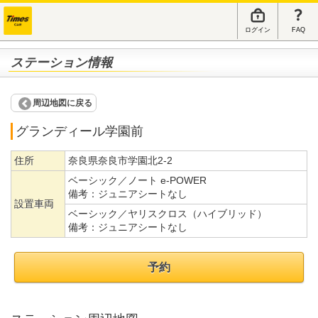
ログイン
FAQ
ステーション情報
周辺地図に戻る
グランディール学園前
住所
奈良県奈良市学園北2-2
ベーシック／ノート e-POWER
備考：
ジュニアシートなし
設置車両
ベーシック／ヤリスクロス（ハイブリッド）
備考：
ジュニアシートなし
予約