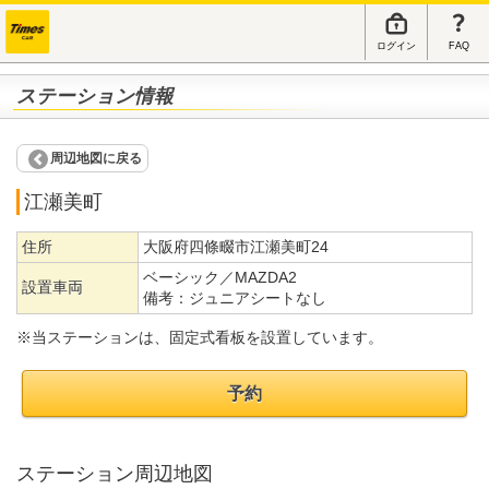
ログイン
FAQ
ステーション情報
周辺地図に戻る
江瀬美町
住所
大阪府四條畷市江瀬美町24
ベーシック／MAZDA2
設置車両
備考：
ジュニアシートなし
※当ステーションは、固定式看板を設置しています。
予約
ステーション周辺地図