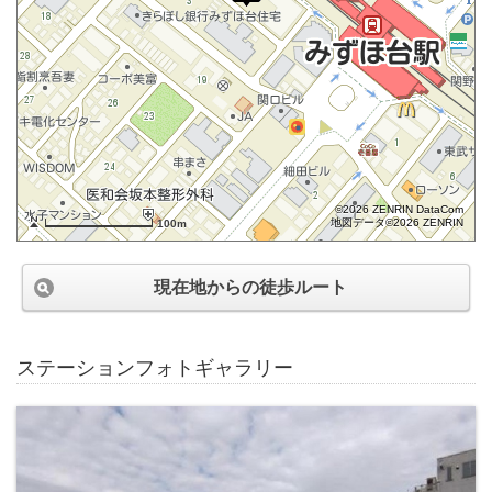
©2026 ZENRIN DataCom
地図データ©2026 ZENRIN
100m
現在地からの徒歩ルート
ステーションフォトギャラリー