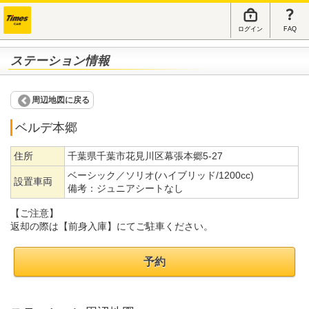
ログイン
FAQ
ステーション情報
周辺地図に戻る
ベルデ本郷
住所
千葉県千葉市花見川区幕張本郷5-27
ベーシック／ソリオ(ハイブリッド/1200cc)
設置車両
備考：
ジュニアシートなし
【ご注意】
返却の際は【前身入庫】にてご駐車ください。
予約