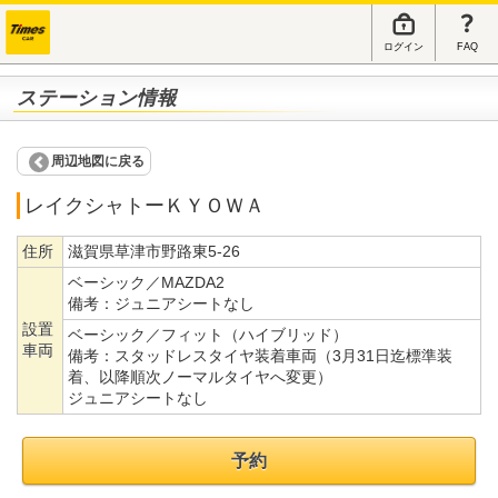
ログイン
FAQ
ステーション情報
周辺地図に戻る
レイクシャトーＫＹＯＷＡ
住所
滋賀県草津市野路東5-26
ベーシック／MAZDA2
備考：
ジュニアシートなし
設置
ベーシック／フィット（ハイブリッド）
車両
備考：
スタッドレスタイヤ装着車両（3月31日迄標準装
着、以降順次ノーマルタイヤへ変更）
ジュニアシートなし
予約