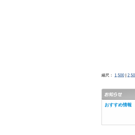
縮尺：
1,500
|
2,5
おすすめ情報