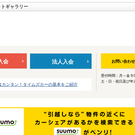
ォトギャラリー
入会
法人入会
お問い合わせ
受付時間：月～金 9:0
土・日・祝日及び年
はカンタン！タイムズカーの基本をご紹介