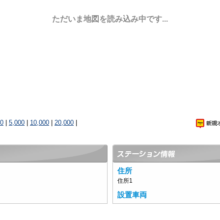
ただいま地図を読み込み中です...
00
|
5,000
|
10,000
|
20,000
|
住所
住所1
設置車両