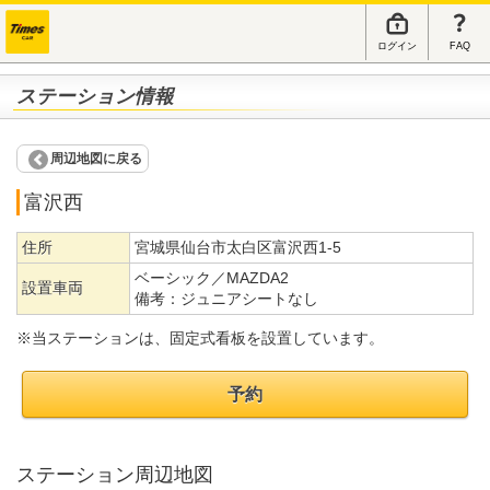
ログイン
FAQ
ステーション情報
周辺地図に戻る
富沢西
住所
宮城県仙台市太白区富沢西1-5
ベーシック／MAZDA2
設置車両
備考：
ジュニアシートなし
※当ステーションは、固定式看板を設置しています。
予約
ステーション周辺地図