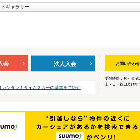
ォトギャラリー
入会
法人入会
お問い合わせ
受付時間：月～金 9:0
土・日・祝日及び年
はカンタン！タイムズカーの基本をご紹介