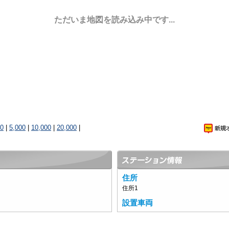
ただいま地図を読み込み中です...
00
|
5,000
|
10,000
|
20,000
|
住所
住所1
設置車両