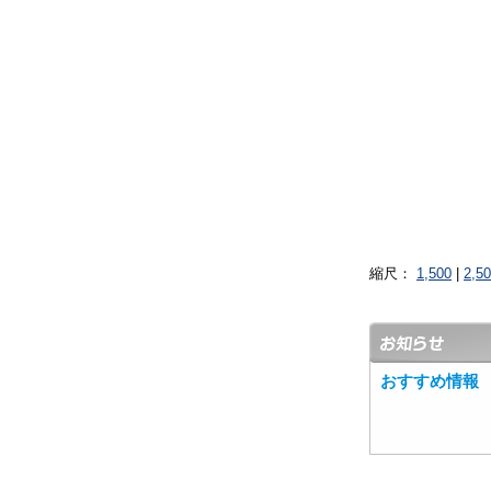
縮尺：
1,500
|
2,5
おすすめ情報