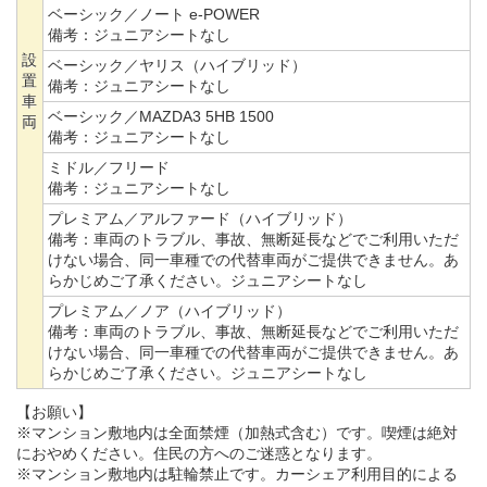
ベーシック／ノート e-POWER
備考：
ジュニアシートなし
設
ベーシック／ヤリス（ハイブリッド）
置
備考：
ジュニアシートなし
車
ベーシック／MAZDA3 5HB 1500
両
備考：
ジュニアシートなし
ミドル／フリード
備考：
ジュニアシートなし
プレミアム／アルファード（ハイブリッド）
備考：
車両のトラブル、事故、無断延長などでご利用いただ
けない場合、同一車種での代替車両がご提供できません。あ
らかじめご了承ください。ジュニアシートなし
プレミアム／ノア（ハイブリッド）
備考：
車両のトラブル、事故、無断延長などでご利用いただ
けない場合、同一車種での代替車両がご提供できません。あ
らかじめご了承ください。ジュニアシートなし
【お願い】
※マンション敷地内は全面禁煙（加熱式含む）です。喫煙は絶対
におやめください。住民の方へのご迷惑となります。
※マンション敷地内は駐輪禁止です。カーシェア利用目的による