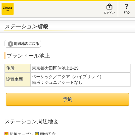
ログイン
FAQ
ステーション情報
周辺地図に戻る
ブランドール池上
住所
東京都大田区仲池上2-29
ベーシック／アクア（ハイブリッド）
設置車両
備考：
ジュニアシートなし
予約
ステーション周辺地図
新規オープン
閉鎖予定