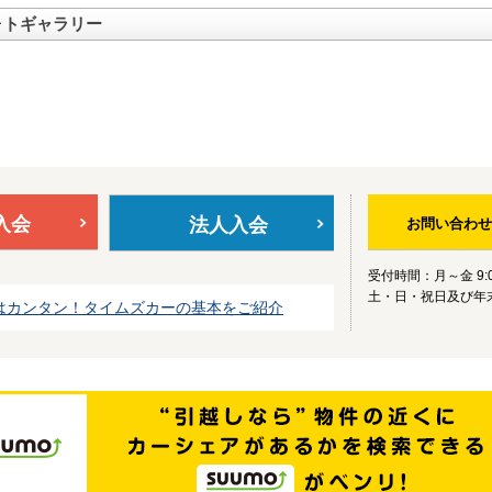
ォトギャラリー
入会
法人入会
お問い合わせ
受付時間：月～金 9:0
土・日・祝日及び年
はカンタン！タイムズカーの基本をご紹介