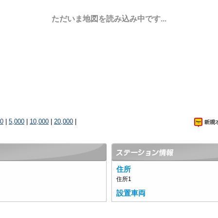
ただいま地図を読み込み中です...
00
|
5,000
|
10,000
|
20,000
|
住所
住所1
設置車両