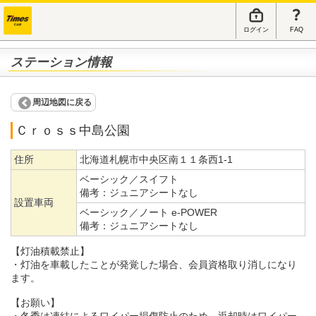
ログイン
FAQ
ステーション情報
周辺地図に戻る
Ｃｒｏｓｓ中島公園
住所
北海道札幌市中央区南１１条西1-1
ベーシック／スイフト
備考：
ジュニアシートなし
設置車両
ベーシック／ノート e-POWER
備考：
ジュニアシートなし
【灯油積載禁止】
・灯油を車載したことが発覚した場合、会員資格取り消しになり
ます。
【お願い】