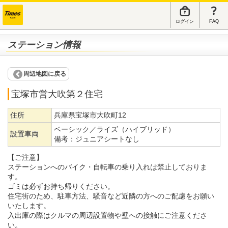
ログイン
FAQ
ステーション情報
周辺地図に戻る
宝塚市営大吹第２住宅
住所
兵庫県宝塚市大吹町12
ベーシック／ライズ（ハイブリッド）
設置車両
備考：
ジュニアシートなし
【ご注意】
ステーションへのバイク・自転車の乗り入れは禁止しておりま
す。
ゴミは必ずお持ち帰りください。
住宅街のため、駐車方法、騒音など近隣の方へのご配慮をお願い
いたします。
入出庫の際はクルマの周辺設置物や壁への接触にご注意くださ
い。