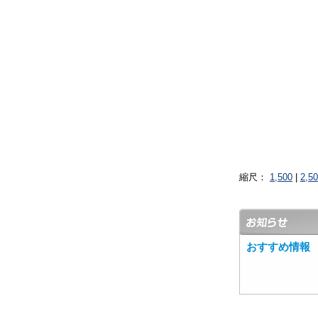
縮尺：
1,500
|
2,5
おすすめ情報