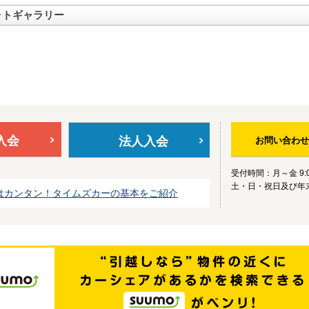
ォトギャラリー
入会
法人入会
お問い合わせ
受付時間：月～金 9:0
土・日・祝日及び年
はカンタン！タイムズカーの基本をご紹介