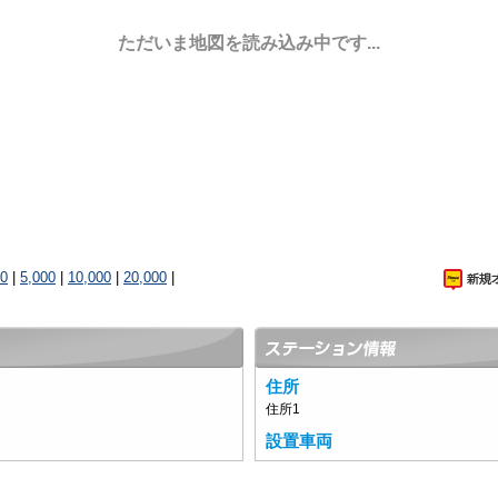
ただいま地図を読み込み中です...
00
|
5,000
|
10,000
|
20,000
|
住所
住所1
設置車両