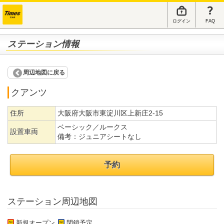
ログイン
FAQ
ステーション情報
周辺地図に戻る
クアンツ
住所
大阪府大阪市東淀川区上新庄2-15
ベーシック／ルークス
設置車両
備考：
ジュニアシートなし
予約
ステーション周辺地図
新規オープン
閉鎖予定