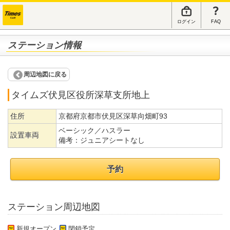
ログイン
FAQ
ステーション情報
周辺地図に戻る
タイムズ伏見区役所深草支所地上
住所
京都府京都市伏見区深草向畑町93
ベーシック／ハスラー
設置車両
備考：
ジュニアシートなし
予約
ステーション周辺地図
新規オープン
閉鎖予定