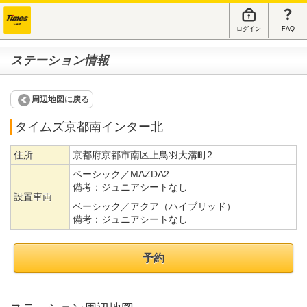
ログイン
FAQ
ステーション情報
周辺地図に戻る
タイムズ京都南インター北
住所
京都府京都市南区上鳥羽大溝町2
ベーシック／MAZDA2
備考：
ジュニアシートなし
設置車両
ベーシック／アクア（ハイブリッド）
備考：
ジュニアシートなし
予約