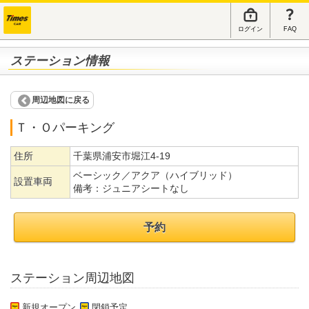
ログイン
FAQ
ステーション情報
周辺地図に戻る
Ｔ・Ｏパーキング
住所
千葉県浦安市堀江4-19
ベーシック／アクア（ハイブリッド）
設置車両
備考：
ジュニアシートなし
予約
ステーション周辺地図
新規オープン
閉鎖予定