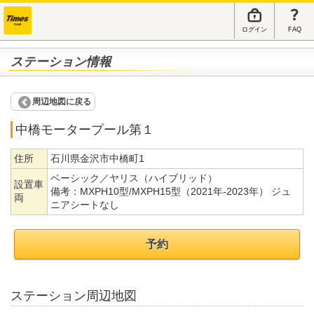
ログイン
FAQ
ステーション情報
周辺地図に戻る
中橋モータープール第１
住所
石川県金沢市中橋町1
ベーシック／ヤリス（ハイブリッド）
設置車
備考：
MXPH10型/MXPH15型（2021年-2023年） ジュ
両
ニアシートなし
予約
ステーション周辺地図