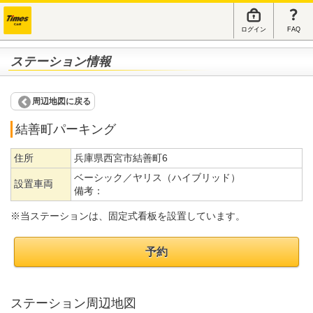
ログイン
FAQ
ステーション情報
周辺地図に戻る
結善町パーキング
住所
兵庫県西宮市結善町6
ベーシック／ヤリス（ハイブリッド）
設置車両
備考：
※当ステーションは、固定式看板を設置しています。
予約
ステーション周辺地図