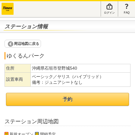
ログイン
FAQ
ステーション情報
周辺地図に戻る
ゆくるんパーク
住所
沖縄県石垣市登野城540
ベーシック／ヤリス（ハイブリッド）
設置車両
備考：
ジュニアシートなし
予約
ステーション周辺地図
新規オープン
閉鎖予定