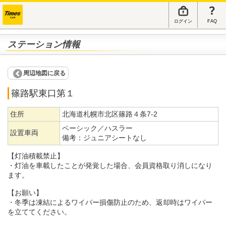
ログイン
FAQ
ステーション情報
周辺地図に戻る
篠路駅東口第１
住所
北海道札幌市北区篠路４条7-2
ベーシック／ハスラー
設置車両
備考：
ジュニアシートなし
【灯油積載禁止】
・灯油を車載したことが発覚した場合、会員資格取り消しになり
ます。
【お願い】
・冬季は凍結によるワイパー損傷防止のため、返却時はワイパー
を立ててください。