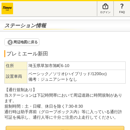
ログイン
FAQ
ステーション情報
周辺地図に戻る
プレミエール新田
住所
埼玉県草加市旭町6-10
ベーシック／ソリオ(ハイブリッド/1200cc)
設置車両
備考：
ジュニアシートなし
【通行規制あり】
当ステーションは下記時間帯において周辺道路に時間規制があり
ます。
規制時間：土・日曜、休日を除く7:30-8:30
通行時は助手席前（グローブボックス内）等に入っている通行許
可証を掲示し、通行人等に十分ご注意の上走行してください。