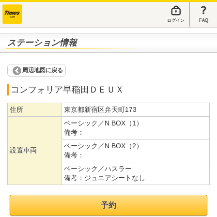
ログイン
FAQ
ステーション情報
周辺地図に戻る
コンフォリア早稲田ＤＥＵＸ
住所
東京都新宿区弁天町173
ベーシック／N BOX（1）
備考：
ベーシック／N BOX（2）
設置車両
備考：
ベーシック／ハスラー
備考：
ジュニアシートなし
予約