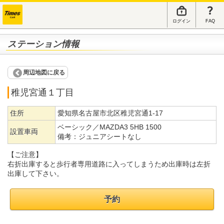
ログイン
FAQ
ステーション情報
周辺地図に戻る
稚児宮通１丁目
住所
愛知県名古屋市北区稚児宮通1-17
ベーシック／MAZDA3 5HB 1500
設置車両
備考：
ジュニアシートなし
【ご注意】
右折出庫すると歩行者専用道路に入ってしまうため出庫時は左折
出庫して下さい。
予約