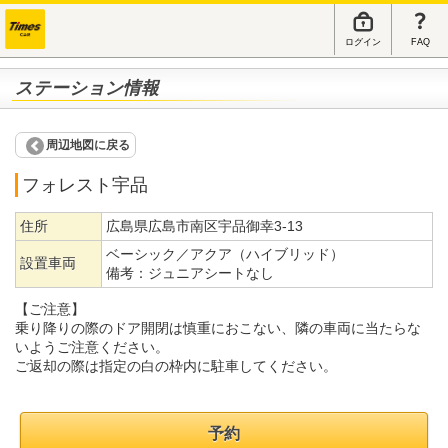
ログイン
FAQ
ステーション情報
周辺地図に戻る
フォレスト宇品
住所
広島県広島市南区宇品御幸3-13
ベーシック／アクア（ハイブリッド）
設置車両
備考：
ジュニアシートなし
【ご注意】
乗り降りの際のドア開閉は慎重におこない、隣の車両に当たらな
いようご注意ください。
ご返却の際は指定の白の枠内に駐車してください。
予約