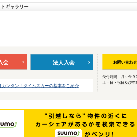
ォトギャラリー
入会
法人入会
お問い合わせ
受付時間：月～金 9:0
土・日・祝日及び年
はカンタン！タイムズカーの基本をご紹介