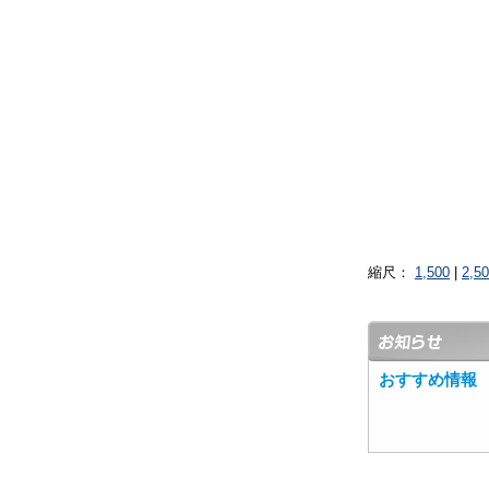
縮尺：
1,500
|
2,5
おすすめ情報