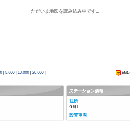
ただいま地図を読み込み中です...
00
|
5,000
|
10,000
|
20,000
|
住所
住所1
設置車両